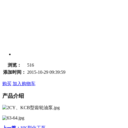
浏览：
516
添加时间：
2015-10-29 09:39:59
购买
加入购物车
产品介绍
上一篇：
HK型化工泵