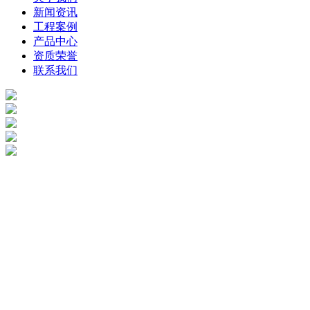
新闻资讯
工程案例
产品中心
资质荣誉
联系我们